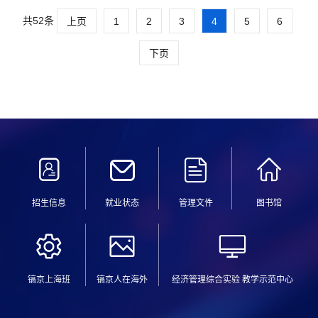
2025年)》，及生态环境部、中国作家协会《关于促进
共52条
上页
新时代生态文...
1
2
3
4
5
6
下页
招生信息
就业状态
管理文件
图书馆
镐京上海班
镐京人在海外
经济管理综合实验 教学示范中心