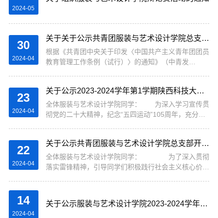
2024-05
关于关于公示共青团服装与艺术设计学院总支部开展关于《做好第38期入党积极分子推优工作》会议及推优名单公示
30
根据《共青团中央关于印发〈中国共产主义青年团团员
2024-04
教育管理工作条例（试行）〉的通知》（中青发
〔2020〕13号）、团中央《共青团推优入党工作实施
办法（试行）》（中青发〔2019〕号）文件精神，结
关于公示2023-2024学年第1学期陕西科技大学镐京学院共青团服装与艺术设计学院团总支工作“五四”表彰评选结果通知
合我校2024年发展党...
23
全体服装与艺术设计学院同学： 为深入学习宣传贯
2024-04
彻党的二十大精神，纪念“五四运动”105周年，充分发
挥青年典型模范带头作用，团结引领广大团员青年踔厉
奋发，砥砺笃行，在中国式现代化建设中挺膺担当。经
关于公示共青团服装与艺术设计学院总支部开展雷锋月主题活动——《弘扬雷锋精神，争做时代新人》为主题绘画创作比赛获奖名单的通知
研究决定...
22
全体服装与艺术设计学院同学： 为了深入贯彻
2024-04
落实雷锋精神，引导同学们积极践行社会主义核心价值
观，培养大家的社会责任感和奉献精神，我院决定在雷
锋月期间开展以《弘扬雷锋精神，争做时代新人》为主
题的绘画...
14
关于公示服装与艺术设计学院2023-2024学年第一学期 优秀学生、五好学生、优秀班干部评选结果的通知
2024-04