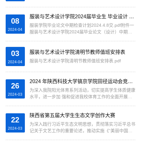
服装与艺术设计学院2024届毕业生 毕业设计 (论文)中期检查要求
08
服装学院毕业论文中期检查计划2024.4.8交.pdf附件一
2024-04
服装与艺术设计学院2024届毕业论文（设计）中期检
查抽查表(1).xlsx附件二服装毕业论文中期检查表（空
表).doc
03
服装与艺术设计学院清明节教师值班安排表
服装与艺术设计学院清明节教师值班安排表.pdf
2024-04
2024 年陕西科技大学镐京学院田径运动会竞赛规程
26
为深入我院阳光体育系列活动，切实提高学生体质健康
2024-03
水平，进一步加 强和促进我校体育工作的全面开展、
丰富校园文化生活和全民健身活动，展 示我校师生员
工的精神风采，特举办 2024 年陕西科技大学镐京学院
陕西省第五届大学生生态文学创作大赛
田径运 动会...
22
为深入践行习近平生态文明思想，贯彻落实习近平总书
2024-03
记关于文艺工作的重要论述，推动实施《“美丽中国，
我是行动者”提升公民生态文明意识行动计划(2021-