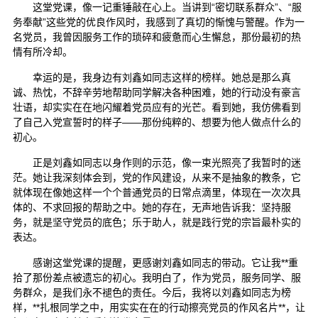
这堂党课，像一记重锤敲在心上。当讲到“密切联系群众”、“服
务奉献”这些党的优良作风时，我感到了真切的惭愧与警醒。作为一
名党员，我曾因服务工作的琐碎和疲惫而心生懈怠，那份最初的热
情有所冷却。
幸运的是，我身边有刘鑫如同志这样的榜样。她总是那么真
诚、热忱，不辞辛劳地帮助同学解决各种困难，她的行动没有豪言
壮语，却实实在在地闪耀着党员应有的光芒。看到她，我仿佛看到
了自己入党宣誓时的样子——那份纯粹的、想要为他人做点什么的
初心。
正是刘鑫如同志以身作则的示范，像一束光照亮了我暂时的迷
茫。她让我深刻体会到，党的作风建设，从来不是抽象的教条，它
就体现在像她这样一个个普通党员的日常点滴里，体现在一次次具
体的、不求回报的帮助之中。她的存在，无声地告诉我：坚持服
务，就是坚守党员的底色；乐于助人，就是践行党的宗旨最朴实的
表达。
感谢这堂党课的提醒，更感谢刘鑫如同志的带动。它让我**重
拾了那份差点被遗忘的初心。我明白了，作为党员，服务同学、服
务群众，是我们永不褪色的责任。今后，我将以刘鑫如同志为榜
样，**扎根同学之中，用实实在在的行动擦亮党员的作风名片**，让