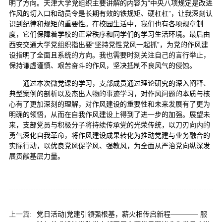
明了方向。天津大学党组织主要讲解的内容为“中央八项规定是改进
作风的切入口和动员令是长期有效的铁规矩、硬杠杠”，让我深刻认
识到纪律和规矩的重要性。在校园生活中，我们也有各项规章制
度，它们保障着学校的正常秩序和同学们的学习生活环境。最后由
西安交通大学党组织指出要“坚持党性党风一起抓”，为党的作风建
设指明了全面且系统的方向。我也需要时刻关注自己的言行举止，
保持谦虚谨慎、艰苦奋斗的作风，坚决抵制不良风气的侵蚀。
通过本次微党课的学习，支部成员通过理论研究的深入阐释、
典型案例的剖析以及杰出人物的事迹学习，对作风问题的本质与核
心有了更加深刻的理解，对作风建设的重要性和未来发展有了更为
明确的领悟，从而在自我作风建设上得到了进一步的加强。展望未
来，支部党员与积极分子将持续传承党的光荣传统，以刀刃向内的
勇气深化自我革命，将作风建设成果转化为推动党建与业务融合的
实际行动，以优良党风促学风、强教风，为全面从严治党向纵深发
展贡献基层力量。
上一篇:
党日活动|党建引领强根基，薪火相传启新程———— 服