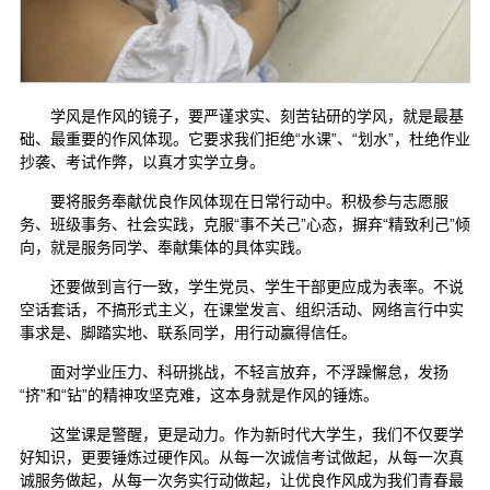
学风是作风的镜子，要严谨求实、刻苦钻研的学风，就是最基
础、最重要的作风体现。它要求我们拒绝“水课”、“划水”，杜绝作业
抄袭、考试作弊，以真才实学立身。
要将服务奉献优良作风体现在日常行动中。积极参与志愿服
务、班级事务、社会实践，克服“事不关己”心态，摒弃“精致利己”倾
向，就是服务同学、奉献集体的具体实践。
还要做到言行一致，学生党员、学生干部更应成为表率。不说
空话套话，不搞形式主义，在课堂发言、组织活动、网络言行中实
事求是、脚踏实地、联系同学，用行动赢得信任。
面对学业压力、科研挑战，不轻言放弃，不浮躁懈怠，发扬
“挤”和“钻”的精神攻坚克难，这本身就是作风的锤炼。
这堂课是警醒，更是动力。作为新时代大学生，我们不仅要学
好知识，更要锤炼过硬作风。从每一次诚信考试做起，从每一次真
诚服务做起，从每一次务实行动做起，让优良作风成为我们青春最