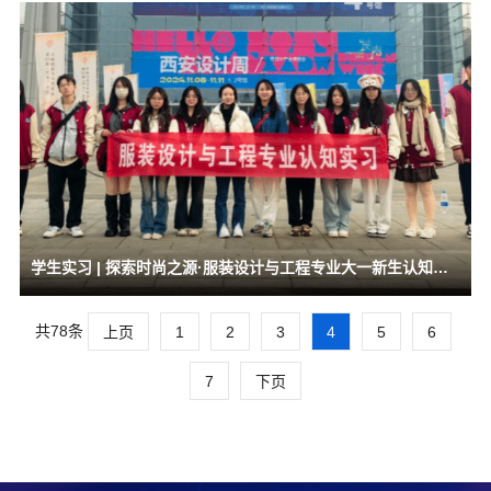
学生实习 | 探索时尚之源·服装设计与工程专业大一新生认知实习纪实
共78条
上页
1
2
3
4
5
6
7
下页