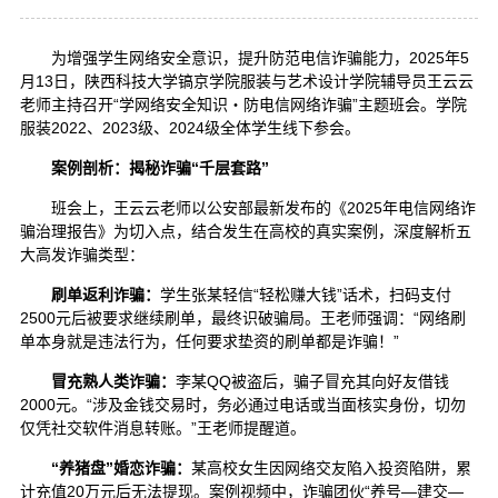
为增强学生网络安全意识，提升防范电信诈骗能力，2025年5
月13日，陕西科技大学镐京学院服装与艺术设计学院辅导员王云云
老师主持召开“学网络安全知识・防电信网络诈骗”主题班会。学院
服装2022、2023级、2024级全体学生线下参会。
案例剖析：揭秘诈骗“千层套路”
班会上，王云云老师以公安部最新发布的《2025年电信网络诈
骗治理报告》为切入点，结合发生在高校的真实案例，深度解析五
大高发诈骗类型：
刷单返利诈骗：
学生张某轻信“轻松赚大钱”话术，扫码支付
2500元后被要求继续刷单，最终识破骗局。王老师强调：“网络刷
单本身就是违法行为，任何要求垫资的刷单都是诈骗！”
冒充熟人类诈骗：
李某QQ被盗后，骗子冒充其向好友借钱
2000元。“涉及金钱交易时，务必通过电话或当面核实身份，切勿
仅凭社交软件消息转账。”王老师提醒道。
“养猪盘”婚恋诈骗：
某高校女生因网络交友陷入投资陷阱，累
计充值20万元后无法提现。案例视频中，诈骗团伙“养号—建交—