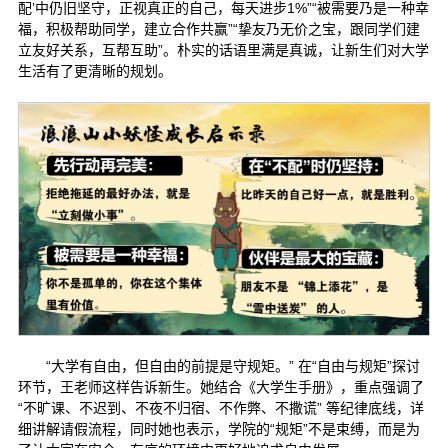
配’中仍旧坚守，正视真正的自己，每天进步1%”“被需要乃是一种幸
福，积极帮助同学，建立合作共赢”“挚友乃无价之宝，跟同学们建
立友好关系，互帮互助”。朴实的话语里满是真诚，让新生们对大学
生活有了更清晰的规划。
“大学有自由，但自由的前提是守规矩。” 在“自由与规矩”探讨
环节，王老师这样告诉新生。她结合《大学生手册》，重点强调了
“不旷课、不迟到、不夜不归宿、不作弊、不撒谎” 等纪律底线，详
细讲解请假流程，同时她也表示，学院的“规矩”不是束缚，而是为