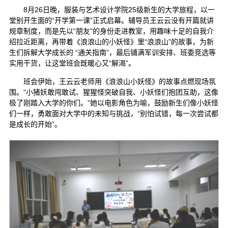
8月26日晚，服装与艺术设计学院25级新生的大学旅程，以一
堂别开生面的“开学第一课”正式启幕。辅导员王云云没有开篇就讲
规章制度，而是先以“朋友”的身份走进教室，用趣味十足的自我介
绍拉近距离，再带着《浪浪山的小妖怪》里“浪浪山”的故事，为新
生们拆解大学成长的 “通关指南”，最后铺满军训安排、班委竞选等
实用干货，让这堂班会既暖心又“解渴”。
班会伊始，王云云老师用《浪浪山小妖怪》的故事点燃现场氛
围。“小猪妖敢闯敢试、猩猩怪突破自我、小妖怪们抱团互助，这像
极了刚踏入大学的你们。”她以电影角色为喻，鼓励新生们像小妖怪
们一样，勇敢面对大学中的未知与挑战，“别怕试错，每一次尝试都
是成长的开始”。